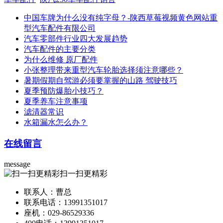
中国车牌为什么没有纯字母？-陕西草莓视频黄色网站重
型汽车配件有限公司
汽车零部件行业四大发展趋势
汽车配件的主要分类
为什么维修 原厂配件
小张整理带来重型汽车轮胎选择须注意哪些？
暑期假期自驾游必须要掌握的山路 驾驶技巧
夏季预防爆胎小技巧？
夏季养车注意事项
滤清器常识
水箱漏水怎么办？
在线留言
message
扫一扫更精彩
联系人：曹总
联系电话：13991351017
座机：029-86529336