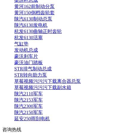
柴连杆总成
黄河162前制动分泵
黄河150倒档齿轮套
陕汽6130制动总泵
陕汽6130发电机
杭发6130曲轴正时齿轮
杭发6130活塞
气缸垫
发动机总成
豪沃刹车片
豪沃油门踏板
STR排气制动总成
STR转向助力泵
草莓视频污污污下载离合器总泵
草莓视频污污污下载副水箱
陕汽2110军车
陕汽2153军车
陕汽2300军车
陕汽2150军车
延安250雨刮电机
咨询热线